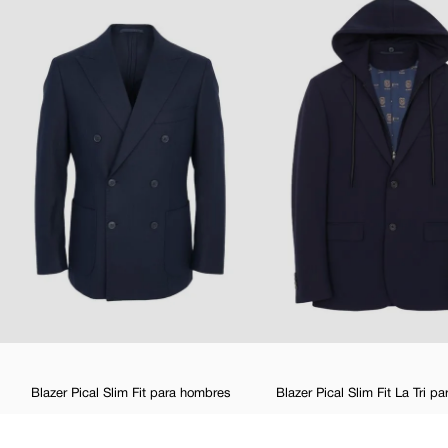
Blazer Pical Slim Fit para hombres
Blazer Pical Slim Fit La Tri 
$
129
,
98
$
97
,
99
$
139
,
99
-
3