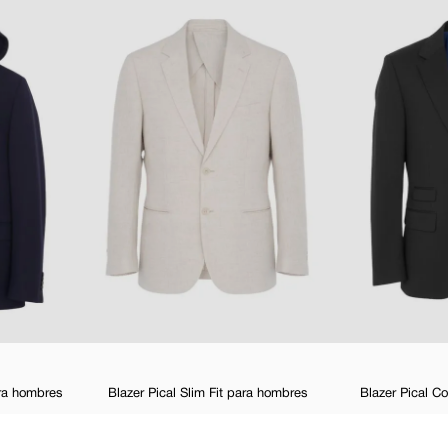
para hombres
Blazer Pical Slim Fit para hombres
Blazer Pical C
0 %
$
129
,
98
$