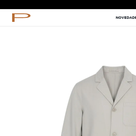
TÉRMINOS MÁS BUSCADOS
NOVEDAD
terno
lino
camisa
NUEVO
pantalon
corbata
ternos
camiseta
pantalones
perfume
comfort fit camisas