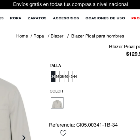
Envíos gratis en todas tus compras a nivel nacional
ES
ROPA
ZAPATOS
ACCESORIOS
OCASIONES DE USO
PRO
Ropa
Blazer
Blazer Pical para hombres
Blazer Pical 
$
129
,
TALLA
34
36
38
40
42
44
COLOR
Referencia
:
CI05.00341-1B-34