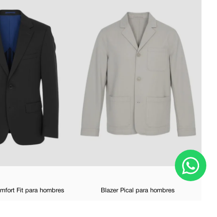
Bla
omfort Fit para hombres
Blazer Pical para hombres
129
,
98
$
129
,
98