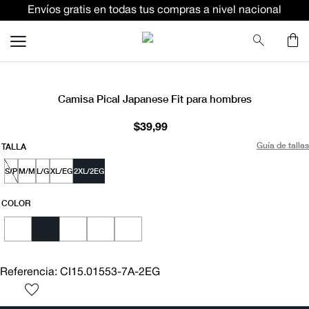
Envíos gratis en todas tus compras a nivel nacional
TÉRMINOS MÁS BUSCADOS
terno
lino
NUEVO
camisa
Camisa Pical Japanese Fit para hombres
pantalon
$
39
,
99
ternos
Guía de tallas
TALLA
camiseta
S/P
M/M
L/G
XL/EG
2XL/2EG
corbata
COLOR
polo
pantalones
blazer
Referencia
:
CI15.01553-7A-2EG