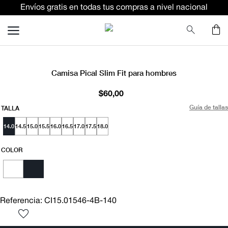
Envíos gratis en todas tus compras a nivel nacional
TÉRMINOS MÁS BUSCADOS
terno
lino
NUEVO
pantalon
Camisa Pical Slim Fit para hombres
ternos
$
60
,
00
camisa
Guía de tallas
TALLA
corbata
14.0
14.5
15.0
15.5
16.0
16.5
17.0
17.5
18.0
camiseta
COLOR
polo
pantalones
comfort fit camisas
Referencia
:
CI15.01546-4B-140