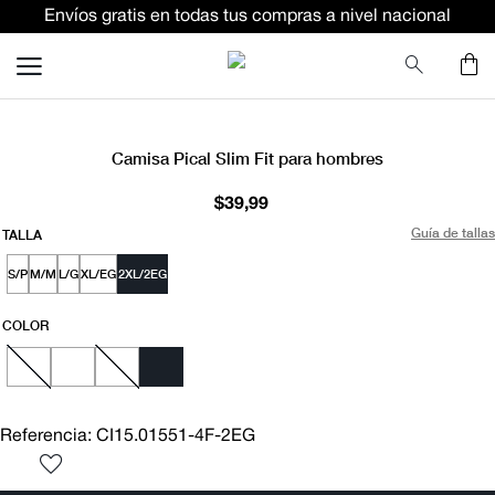
Envíos gratis en todas tus compras a nivel nacional
TÉRMINOS MÁS BUSCADOS
terno
pantalon
NUEVO
lino
Camisa Pical Slim Fit para hombres
ternos
$
39
,
99
camisa
Guía de tallas
TALLA
corbata
S/P
M/M
L/G
XL/EG
2XL/2EG
camiseta
COLOR
polo
pantalones
comfort fit camisas
Referencia
:
CI15.01551-4F-2EG