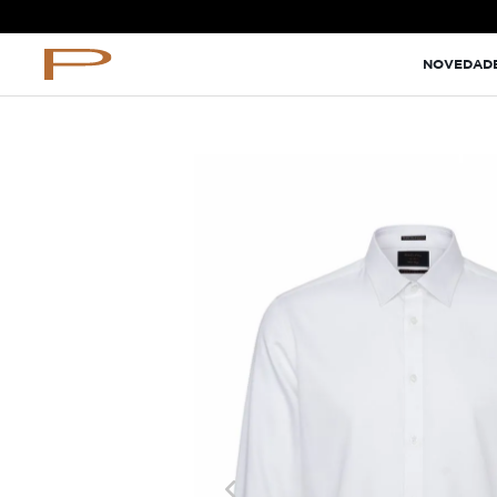
TÉRMINOS MÁS BUSCADOS
NOVEDAD
terno
lino
camisa
pantalon
ternos
camiseta
corbata
polo
pantalones
blazer