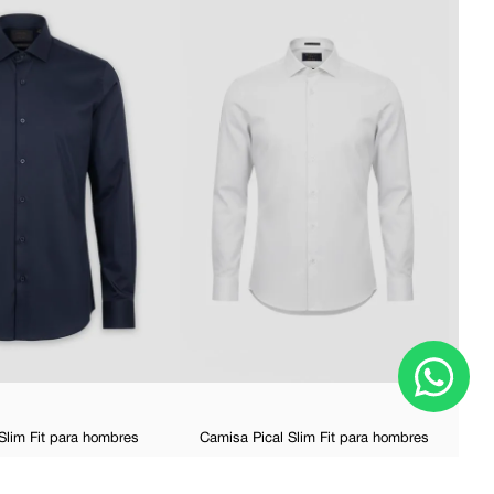
Ca
Slim Fit para hombres
Camisa Pical Slim Fit para hombres
9
$
34
,
99
-
50 %
$
30
,
00
$
59
,
99
-
50 %