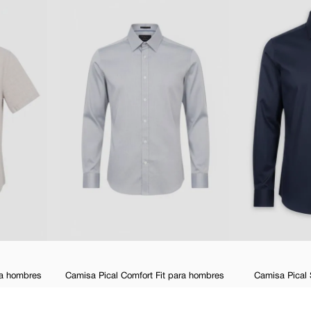
ra hombres
Camisa Pical Comfort Fit para hombres
Camisa Pical 
 %
$
34
,
99
$
49
,
98
-
30 %
$
17
,
4