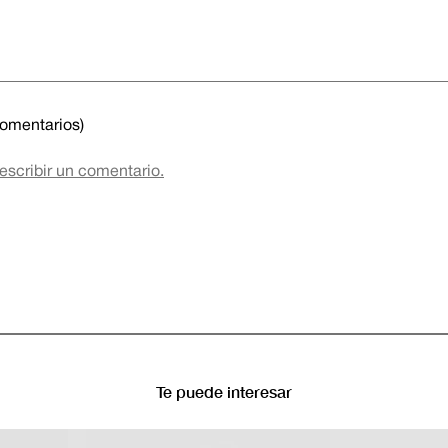
Compra rápida
Blazer Pical Slim Fit para hombres
$
70
,
00
$
139
,
99
-
50 %
comentarios)
DESCRIPCIÓN
INFORMACIÓN DEL PRODUCTO
 escribir un comentario.
Te puede interesar