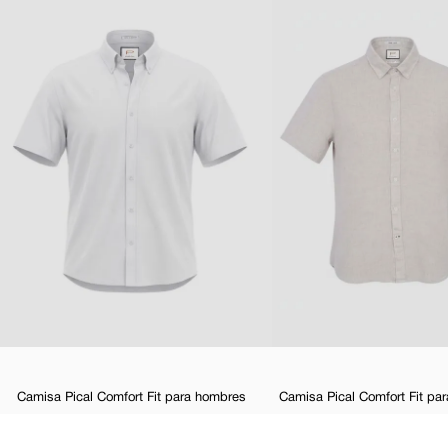
Camisa Pical Comfort Fit para hombres
Camisa Pical Comfort Fit pa
$
34
,
99
$
30
,
00
$
59
,
99
-
50