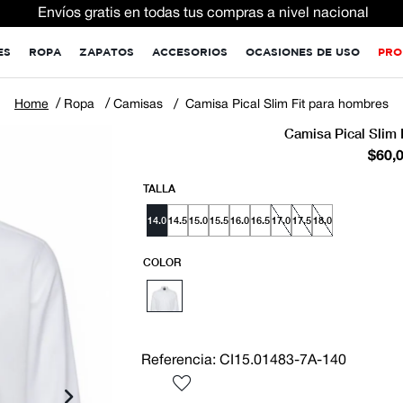
Envíos gratis en todas tus compras a nivel nacional
ES
ROPA
ZAPATOS
ACCESORIOS
OCASIONES DE USO
PRO
Ropa
Camisas
Camisa Pical Slim Fit para hombres
Camisa Pical Slim 
$
60
,
TALLA
14.0
14.5
15.0
15.5
16.0
16.5
17.0
17.5
18.0
COLOR
Referencia
:
CI15.01483-7A-140