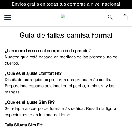
Envíos gratis en todas tus compras a nivel nacional
TÉRMINOS MÁS BUSCADOS
terno
pantalon
Guía de tallas camisa formal
lino
ternos
¿Las medidas son del cuerpo o de la prenda?
Nuestra guía está basada en medidas de las prendas, no del
camisa
cuerpo.
corbata
¿Qué es el ajuste Comfort Fit?
Diseñado para quienes prefieren una prenda más suelta.
camiseta
Proporciona espacio adicional en el pecho, la cintura y las
polo
mangas.
pantalones
¿Qué es el ajuste Slim Fit?
Se adapta al cuerpo de forma más ceñida. Resalta la figura,
comfort fit camisas
especialmente en la zona del torso.
Talla Silueta Slim Fit: