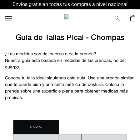
Envíos gratis en todas tus compras a nivel nacional
TÉRMINOS MÁS BUSCADOS
terno
pantalon
Guía de Tallas Pical - Chompas
lino
ternos
¿Las medidas son del cuerpo o de la prenda?
Nuestra guía está basada en medidas de las prendas, no del
camisa
cuerpo.
corbata
Conoce tu talla ideal siguiendo esta guía. Usa una prenda similar
que te quede bien y una cinta métrica de costura. Coloca la
camiseta
prenda sobre una superficie plana para obtener medidas más
polo
precisas.
pantalones
comfort fit camisas