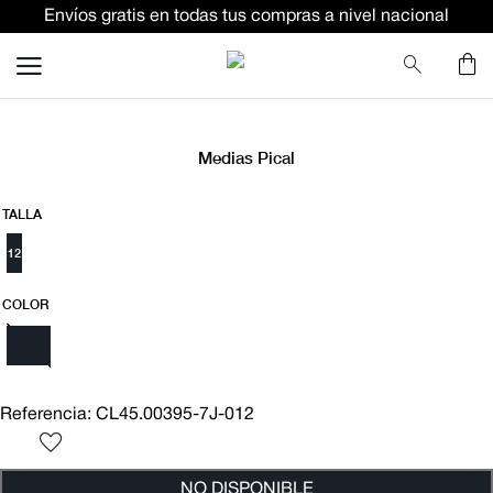
Envíos gratis en todas tus compras a nivel nacional
TÉRMINOS MÁS BUSCADOS
terno
lino
camisa
Medias Pical
pantalon
TALLA
ternos
12
camiseta
COLOR
corbata
polo
pantalones
Referencia
:
CL45.00395-7J-012
blazer
NO DISPONIBLE