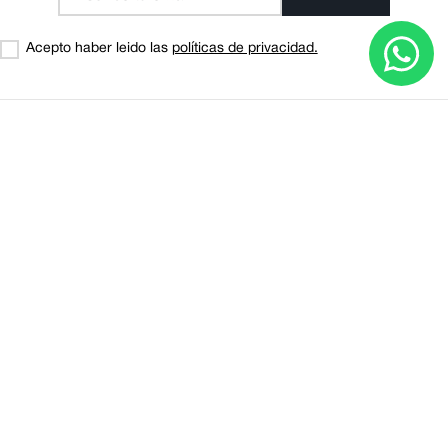
Acepto haber leido las
políticas de privacidad.
Acerca de Pical
Servicio al cliente
Legal
© Copyright 2025 All Rights Reserved by Manufacturas Americanas Cia Ltda.
Implementado por JUMP