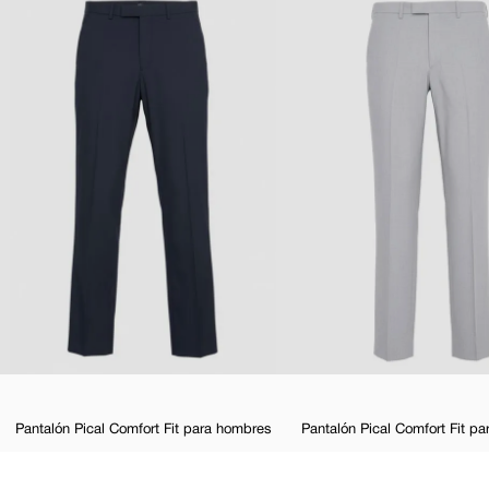
Pantalón Pical Comfort Fit para hombres
Pantalón Pical Comfort Fit p
$
49
,
99
$
49
,
99