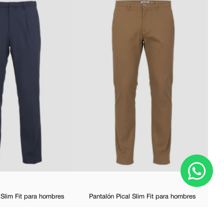
P
 Slim Fit para hombres
Pantalón Pical Slim Fit para hombres
$
69
,
99
$
34
,
99
$
49
,
98
-
30 %