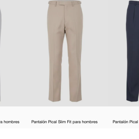
ara hombres
Pantalón Pical Slim Fit para hombres
Pantalón Pical
$
30
,
00
$
59
,
99
-
50 %