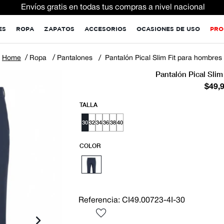
Envíos gratis en todas tus compras a nivel nacional
ES
ROPA
ZAPATOS
ACCESORIOS
OCASIONES DE USO
PRO
Ropa
Pantalones
Pantalón Pical Slim Fit para hombres
Pantalón Pical Slim
$
49
,
TALLA
30
32
34
36
38
40
COLOR
Referencia
:
CI49.00723-4I-30