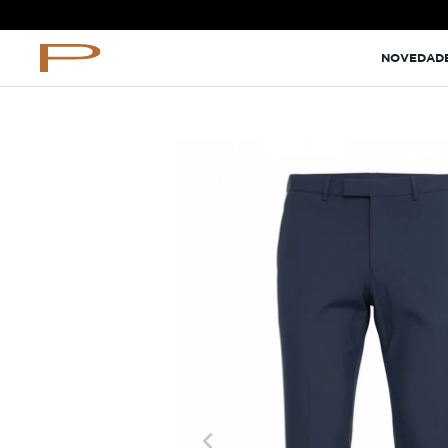
TÉRMINOS MÁS BUSCADOS
NOVEDAD
terno
lino
camisa
NUEVO
pantalon
ternos
corbata
camiseta
pantalones
comfort fit camisas
blazer