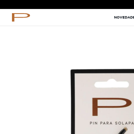
TÉRMINOS MÁS BUSCADOS
NOVEDAD
terno
pantalon
lino
ternos
camisa
corbata
camiseta
polo
pantalones
comfort fit camisas