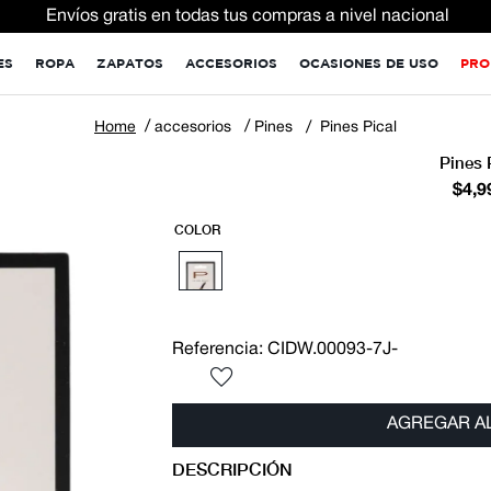
Envíos gratis en todas tus compras a nivel nacional
ES
ROPA
ZAPATOS
ACCESORIOS
OCASIONES DE USO
PRO
accesorios
Pines
Pines Pical
Pines 
$
4
,
9
COLOR
Referencia
:
CIDW.00093-7J-
AGREGAR A
DESCRIPCIÓN