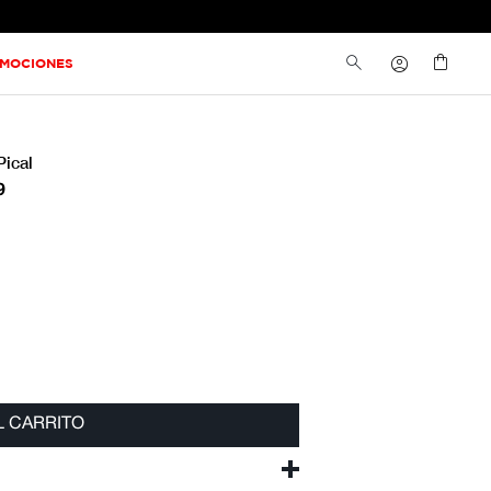
MOCIONES
Pical
9
L CARRITO