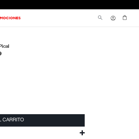
MOCIONES
Pical
9
L CARRITO