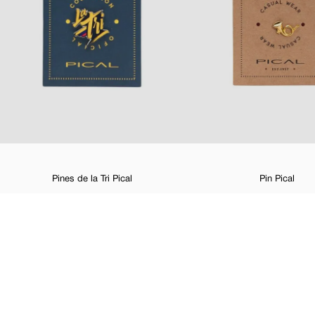
Pines de la Tri Pical
Pin Pical
$
4
,
99
$
2
,
50
$
5
,
00
-
50 