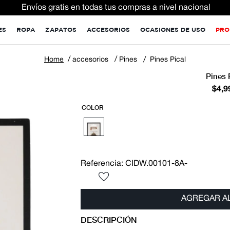
Envíos gratis en todas tus compras a nivel nacional
ES
ROPA
ZAPATOS
ACCESORIOS
OCASIONES DE USO
PRO
accesorios
Pines
Pines Pical
Pines 
$
4
,
9
COLOR
Referencia
:
CIDW.00101-8A-
AGREGAR A
DESCRIPCIÓN