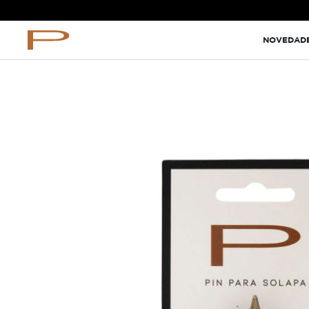
TÉRMINOS MÁS BUSCADOS
NOVEDAD
terno
lino
camisa
pantalon
corbata
ternos
camiseta
pantalones
perfume
comfort fit camisas