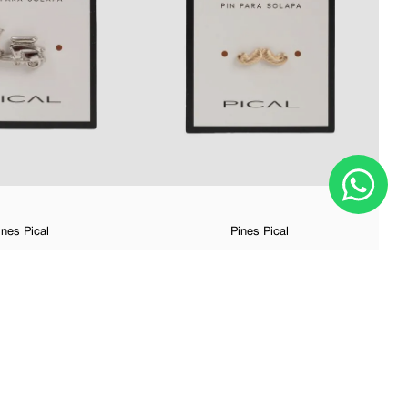
ines Pical
Pines Pical
0
$
5
,
00
-
50 %
$
2
,
50
$
5
,
00
-
50 %