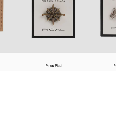
Pines Pical
P
%
$
4
,
99
$
2
,
5
Suscríbete a nuestro newsletter