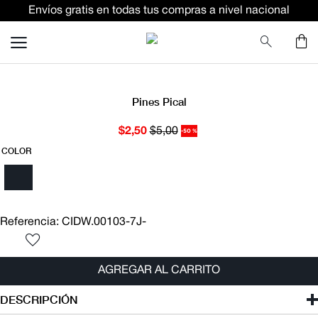
Envíos gratis en todas tus compras a nivel nacional
TÉRMINOS MÁS BUSCADOS
terno
pantalon
lino
Pines Pical
ternos
$
2
,
50
$
5
,
00
-
50 %
camisa
COLOR
corbata
camiseta
polo
Referencia
:
CIDW.00103-7J-
pantalones
AGREGAR AL CARRITO
comfort fit camisas
DESCRIPCIÓN