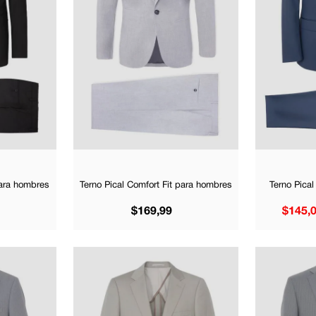
para hombres
Terno Pical Comfort Fit para hombres
Terno Pical
$
169
,
99
$
145
,