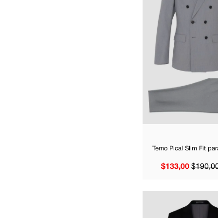
Terno Pical Slim Fit p
$
133
,
00
$
190
,
0