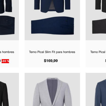
ara hombres
Terno Pical Slim Fit para hombres
Terno Pical
9
-
30 %
$
169
,
99