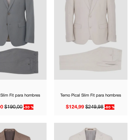
 Slim Fit para hombres
Terno Pical Slim Fit para hombres
00
$
190
,
00
-
30 %
$
124
,
99
$
249
,
98
-
50 %