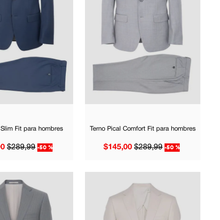
 Slim Fit para hombres
Terno Pical Comfort Fit para hombres
00
$
289
,
99
-
50 %
$
145
,
00
$
289
,
99
-
50 %