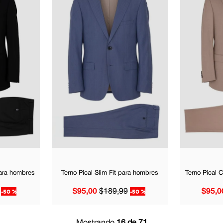
para hombres
Terno Pical Slim Fit para hombres
Terno Pical 
-
50 %
$
95
,
00
$
189
,
99
-
50 %
$
95
,
0
Mostrando
16 de 71