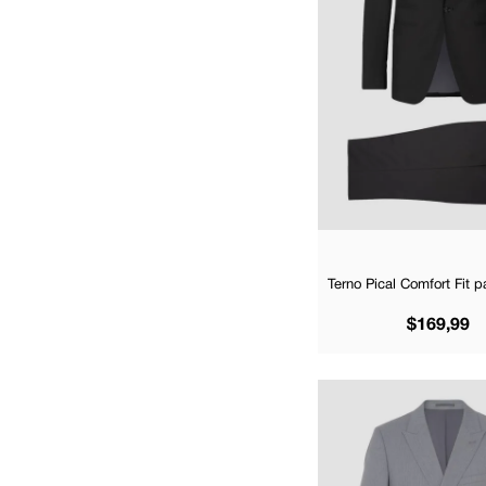
17.5
18.0
32
Mostrar 17 más
Terno Pical Comfort Fit 
$
169
,
99