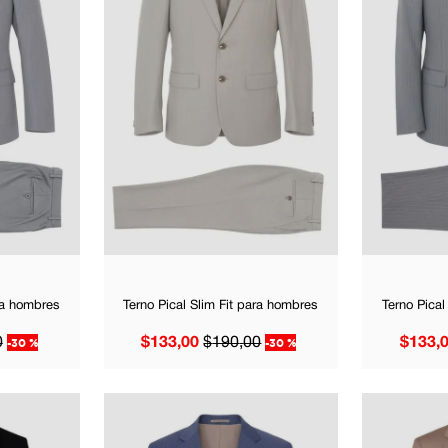
ara hombres
Terno Pical Slim Fit para hombres
Terno Pical
0
-
30 %
$
133
,
00
$
190
,
00
-
30 %
$
133
,