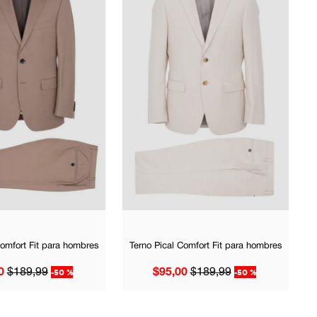
Comfort Fit para hombres
Terno Pical Comfort Fit para hombres
0
$
189
,
99
-
50 %
$
95
,
00
$
189
,
99
-
50 %