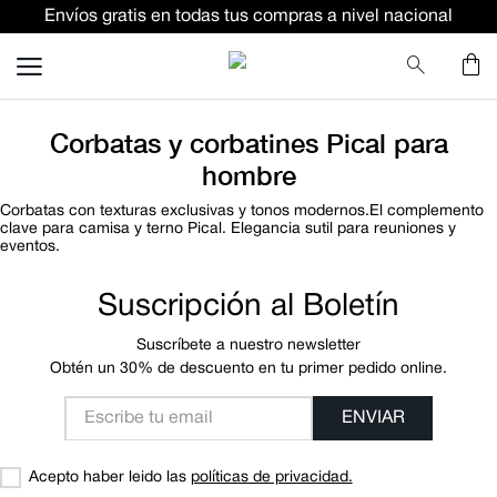
Envíos gratis en todas tus compras a nivel nacional
TÉRMINOS MÁS BUSCADOS
terno
lino
Corbatas y corbatines Pical para
camisa
hombre
pantalon
Corbatas con texturas exclusivas y tonos modernos.El complemento
clave para camisa y terno Pical. Elegancia sutil para reuniones y
ternos
eventos.
camiseta
Suscripción al Boletín
corbata
polo
Suscríbete a nuestro newsletter
Obtén un 30% de descuento en tu primer pedido online.
pantalones
ENVIAR
blazer
Acepto haber leido las
políticas de privacidad.