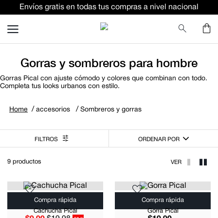
Envíos gratis en todas tus compras a nivel nacional
TÉRMINOS MÁS BUSCADOS
terno
pantalon
Gorras y sombreros para hombre
lino
Gorras Pical con ajuste cómodo y colores que combinan con todo.
ternos
Completa tus looks urbanos con estilo.
camisa
accesorios
Sombreros y gorras
corbata
camiseta
ORDENAR POR
polo
9
productos
pantalones
comfort fit camisas
Compra rápida
Compra rápida
Cachucha Pical
Gorra Pical