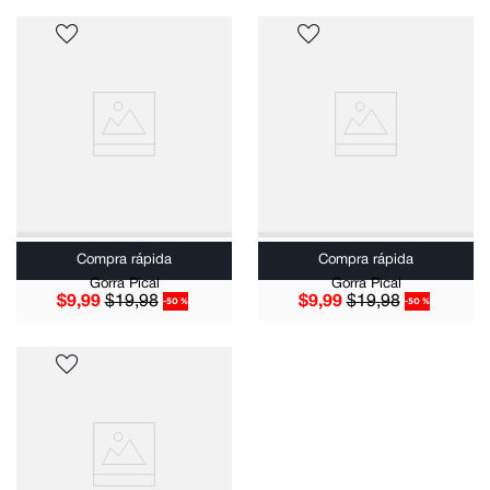
Compra rápida
Compra rápida
Gorra Pical
Gorra Pical
$
9
,
99
$
19
,
98
$
9
,
99
$
19
,
98
-
50 %
-
50 %