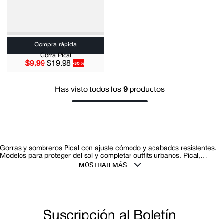
Compra rápida
Gorra Pical
$
9
,
99
$
19
,
98
-
50 %
Has visto todos los
9
productos
Gorras y sombreros Pical con ajuste cómodo y acabados resistentes.
Modelos para proteger del sol y completar outfits urbanos. Pical,
moda para caballero de origen ecuatoriano, ofrece un portafolio
amplio para vestir con estilo. Envíos a todo el Ecuador, entregas el
mismo día para Quito y Guayaquil*. *Aplica T&C.
Suscripción al Boletín